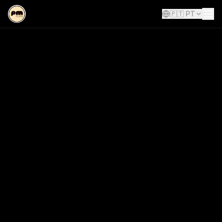
🇵🇹
PT